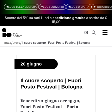
LUCY SULLA CULTURA
LUCY SUI MONDI
LUCY DI CARTA
I CORSI DI L
Sconto del 5% su tutti i libri
e
a partire da €
spedizione gratuita
15,00
/
/
Il cuore scoperto | Fuori Posto Festival | Bologna
Home
Eventi
20 giugno
Il cuore scoperto | Fuori
Posto Festival | Bologna
Venerdì 20 giugno ore 19.30, |
Fuori Posto Festival – Porta