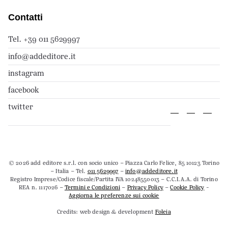
Contatti
Tel. +39 011 5629997
info@addeditore.it
instagram
facebook
twitter
© 2026 add editore s.r.l. con socio unico – Piazza Carlo Felice, 85 10123 Torino
– Italia – Tel.
011 5629997
–
info@addeditore.it
Registro Imprese/Codice fiscale/Partita IVA 10248550013 – C.C.I.A.A. di Torino
REA n. 1117026 –
Termini e Condizioni
–
Privacy Policy
–
Cookie Policy
-
Aggiorna le preferenze sui cookie
Credits: web design & development
Foleia