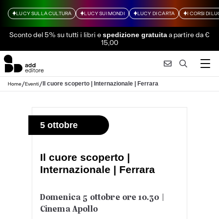
LUCY SULLA CULTURA
LUCY SUI MONDI
LUCY DI CARTA
I CORSI DI L
Sconto del 5% su tutti i libri
e
a partire da €
spedizione gratuita
15,00
/
/
Il cuore scoperto | Internazionale | Ferrara
Home
Eventi
5 ottobre
Il cuore scoperto |
Internazionale | Ferrara
Domenica 5 ottobre ore 10.30 |
Cinema Apollo