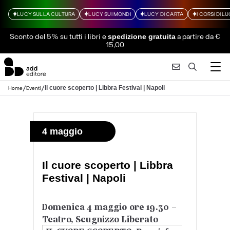
LUCY SULLA CULTURA
LUCY SUI MONDI
LUCY DI CARTA
I CORSI DI L
Sconto del 5% su tutti i libri
e
a partire da €
spedizione gratuita
15,00
/
/
Il cuore scoperto | Libbra Festival | Napoli
Home
Eventi
4 maggio
Il cuore scoperto | Libbra
Festival | Napoli
Domenica 4 maggio ore 19.30 –
Teatro, Scugnizzo Liberato