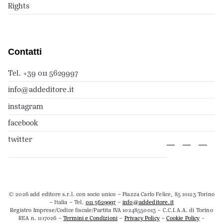
Rights
Contatti
Tel. +39 011 5629997
info@addeditore.it
instagram
facebook
twitter
© 2026 add editore s.r.l. con socio unico – Piazza Carlo Felice, 85 10123 Torino
– Italia – Tel.
011 5629997
–
info@addeditore.it
Registro Imprese/Codice fiscale/Partita IVA 10248550013 – C.C.I.A.A. di Torino
REA n. 1117026 –
Termini e Condizioni
–
Privacy Policy
–
Cookie Policy
-