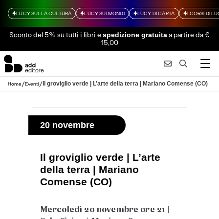
LUCY SULLA CULTURA
LUCY SUI MONDI
LUCY DI CARTA
I CORSI DI L
Sconto del 5% su tutti i libri
e
a partire da €
spedizione gratuita
15,00
/
/
Il groviglio verde | L’arte della terra | Mariano Comense (CO)
Home
Eventi
20 novembre
Il groviglio verde | L’arte
della terra | Mariano
Comense (CO)
Mercoledì 20 novembre ore 21 |