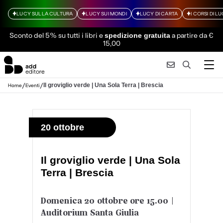
LUCY SULLA CULTURA
LUCY SUI MONDI
LUCY DI CARTA
I CORSI DI L
Sconto del 5% su tutti i libri
e
a partire da €
spedizione gratuita
15,00
/
/
Il groviglio verde | Una Sola Terra | Brescia
Home
Eventi
20 ottobre
Il groviglio verde | Una Sola
Terra | Brescia
Domenica 20 ottobre ore 15.00 |
Auditorium Santa Giulia