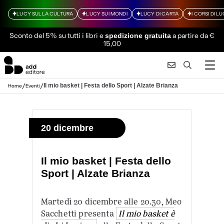
LUCY SULLA CULTURA
LUCY SUI MONDI
LUCY DI CARTA
I CORSI DI L
Sconto del 5% su tutti i libri
e
a partire da €
spedizione gratuita
15,00
/
/
Il mio basket | Festa dello Sport | Alzate Brianza
Home
Eventi
20 dicembre
Il mio basket | Festa dello
Sport | Alzate Brianza
Martedì 20 dicembre alle 20.30, Meo
Sacchetti presenta
Il mio basket è