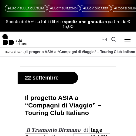
LUCY SULLA CULTURA
LUCY SUI MONDI
LUCY DI CARTA
I CORSI DI L
Sconto del 5% su tutti i libri
e
a partire da €
spedizione gratuita
15,00
/
/
Il progetto ASIA a “Compagni di Viaggio” – Touring Club Italiano
Home
Eventi
22 settembre
Il progetto ASIA a
“Compagni di Viaggio” –
Touring Club Italiano
Il Tramonto Birmano
di
Inge