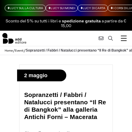
LUCY SULLA CULTURA
LUCY SUI MONDI
LUCY DI CARTA
I CORSI DI L
Sconto del 5% su tutti i libri
e
a partire da €
spedizione gratuita
15,00
/
/
Sopranzetti / Fabbri / Natalucci presentano “Il Re di Bangkok” al
Home
Eventi
2 maggio
Sopranzetti / Fabbri /
Natalucci presentano “Il Re
di Bangkok” alla galleria
Antichi Forni – Macerata