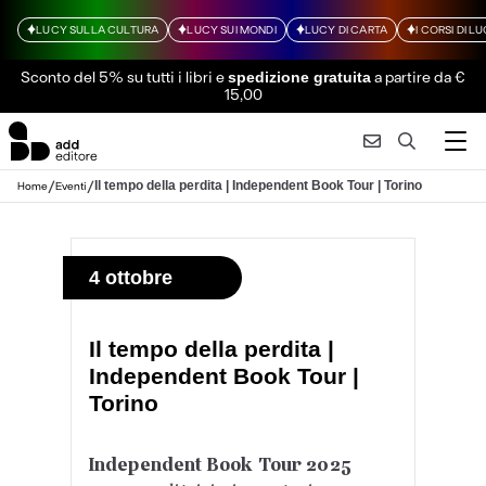
LUCY SULLA CULTURA
LUCY SUI MONDI
LUCY DI CARTA
I CORSI DI L
Sconto del 5% su tutti i libri
e
a partire da €
spedizione gratuita
15,00
/
/
Il tempo della perdita | Independent Book Tour | Torino
Home
Eventi
4 ottobre
Il tempo della perdita |
Independent Book Tour |
Torino
Independent Book Tour 2025