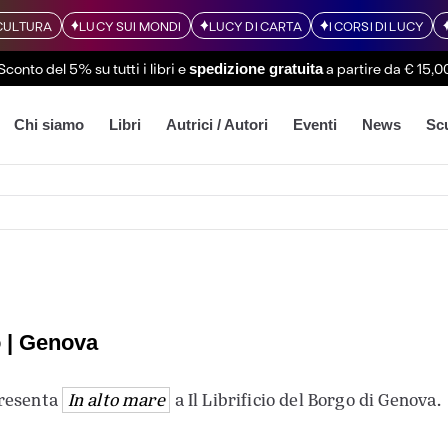
CULTURA
LUCY SUI MONDI
LUCY DI CARTA
I CORSI DI LUCY
Sconto del 5% su tutti i libri
e
a partire da € 15,0
spedizione gratuita
Chi siamo
Libri
Autrici / Autori
Eventi
News
Sc
go | Genova
presenta
In alto mare
a Il Librificio del Borgo di Genova.