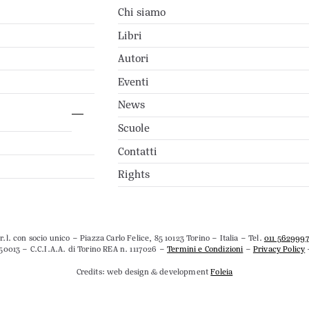
Chi siamo
Libri
Autori
Eventi
News
Scuole
Contatti
Rights
.l. con socio unico – Piazza Carlo Felice, 85 10123 Torino – Italia – Tel.
011 562999
50013 – C.C.I.A.A. di Torino REA n. 1117026 –
Termini e Condizioni
–
Privacy Policy
Credits: web design & development
Foleia