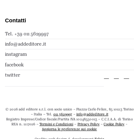
Contatti
Tel. +39 011 5629997
info@addeditore.it
instagram
facebook
twitter
© 2026 add editore s.r.l. con socio unico – Piazza Carlo Felice, 85 10123 Torino
– Italia – Tel.
011 5629997
–
info@addeditore.it
Registro Imprese/Codice fiscale/Partita IVA 10248550013 – C.C.I.A.A. di Torino
REA n. 1117026 –
Termini e Condizioni
–
Privacy Policy
–
Cookie Policy
-
Aggiorna le preferenze sui cookie
Credits: web design & development
Foleia