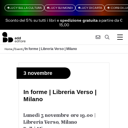
LUCY SULLA CULTURA
LUCY SUI MONDI
LUCY DI CARTA
I CORSI DI L
Sconto del 5% su tutti i libri
e
a partire da €
spedizione gratuita
15,00
/
/
In forme | Libreria Verso | Milano
Home
Eventi
3 novembre
In forme | Libreria Verso |
Milano
Lunedì 3 novembre ore 19.00 |
Libreria Verso, Milano