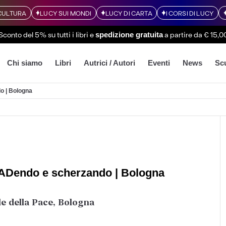
CULTURA
LUCY SUI MONDI
LUCY DI CARTA
I CORSI DI LUCY
Sconto del 5% su tutti i libri
e
a partire da € 15,0
spedizione gratuita
Chi siamo
Libri
Autrici / Autori
Eventi
News
Sc
o | Bologna
READendo e scherzando | Bologna
le della Pace, Bologna