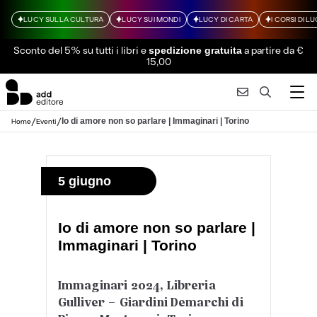
LUCY SULLA CULTURA
LUCY SUI MONDI
LUCY DI CARTA
I CORSI DI L
Sconto del 5% su tutti i libri
e
a partire da €
spedizione gratuita
15,00
/
/
Io di amore non so parlare | Immaginari | Torino
Home
Eventi
5 giugno
Io di amore non so parlare |
Immaginari | Torino
Immaginari 2024, Libreria
Gulliver – Giardini Demarchi di