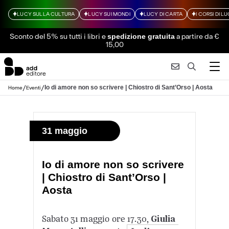
LUCY SULLA CULTURA
LUCY SUI MONDI
LUCY DI CARTA
I CORSI DI L
Sconto del 5% su tutti i libri
e
a partire da €
spedizione gratuita
15,00
/
/
Io di amore non so scrivere | Chiostro di Sant’Orso | Aosta
Home
Eventi
31 maggio
Io di amore non so scrivere
| Chiostro di Sant’Orso |
Aosta
Sabato 31 maggio ore 17.30,
Giulia