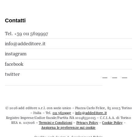
Contatti
Tel. +39 011 5629997
info@addeditore.it
instagram
facebook
twitter
© 2026 add editore s.r.l. con socio unico – Piazza Carlo Felice, 85 10123 Torino
– Italia – Tel.
011 5629997
–
info@addeditore.it
Registro Imprese/Codice fiscale/Partita IVA 10248550013 – C.C.I.A.A. di Torino
REA n. 1117026 –
Termini e Condizioni
–
Privacy Policy
–
Cookie Policy
-
Aggiorna le preferenze sui cookie