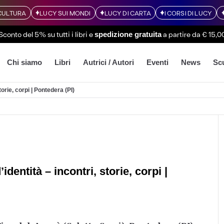
CULTURA
LUCY SUI MONDI
LUCY DI CARTA
I CORSI DI LUCY
Sconto del 5% su tutti i libri
e
a partire da € 15,0
spedizione gratuita
Chi siamo
Libri
Autrici / Autori
Eventi
News
Sc
torie, corpi | Pontedera (PI)
identità – incontri, storie, corpi |