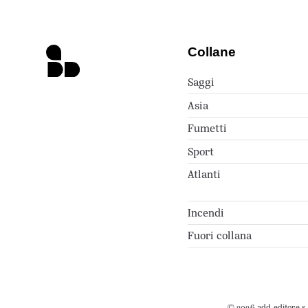
Collane
Saggi
Asia
Fumetti
Sport
Atlanti
Incendi
Fuori collana
© 2026 add editore s.r