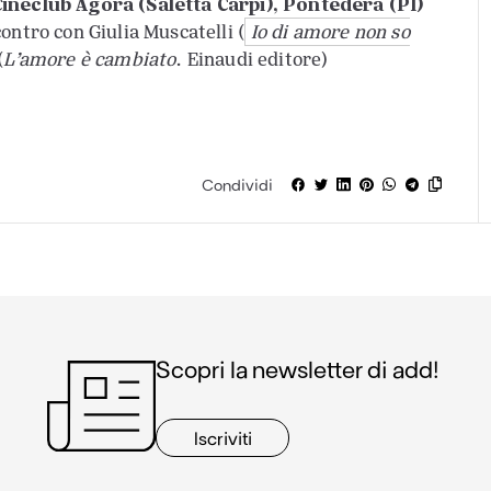
 Cineclub Agorà (Saletta Carpi), Pontedera (PI)
contro con Giulia Muscatelli (
Io di amore non so
(
L’amore è cambiato
. Einaudi editore)
Condividi
Scopri la newsletter di add!
Iscriviti