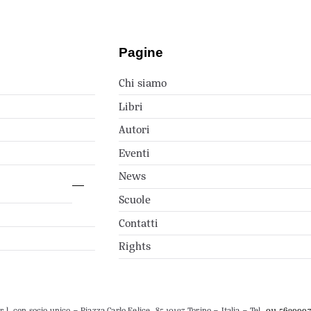
Pagine
Chi siamo
Libri
Autori
Eventi
News
Scuole
Contatti
Rights
.l. con socio unico – Piazza Carlo Felice, 85 10123 Torino – Italia – Tel.
011 562999