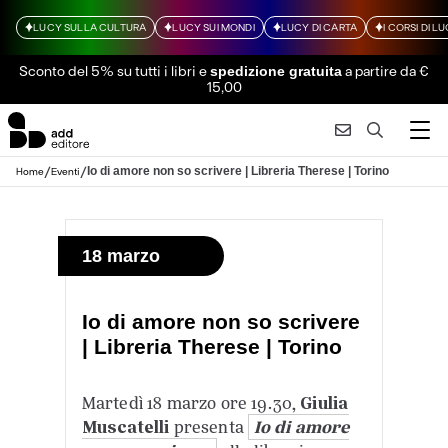
LUCY SULLA CULTURA
LUCY SUI MONDI
LUCY DI CARTA
I CORSI DI L
Sconto del 5% su tutti i libri
e
a partire da €
spedizione gratuita
15,00
/
/
Io di amore non so scrivere | Libreria Therese | Torino
Home
Eventi
18 marzo
Io di amore non so scrivere
| Libreria Therese | Torino
Martedì 18 marzo ore 19.30,
Giulia
Muscatelli
presenta
Io di amore