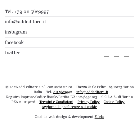
Tel. +39 011 5629997
info@addeditore.it
instagram
facebook
twitter
© 2026 add editore s.r.l. con socio unico – Piazza Carlo Felice, 85 10123 Torino
– Italia – Tel.
011 5629997
–
info@addeditore.it
Registro Imprese/Codice fiscale/Partita IVA 10248550013 – C.C.I.A.A. di Torino
REA n. 1117026 –
Termini e Condizioni
–
Privacy Policy
–
Cookie Policy
-
Aggiorna le preferenze sui cookie
Credits: web design & development
Foleia