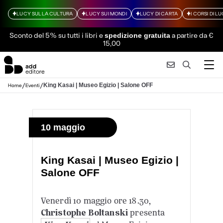
LUCY SULLA CULTURA
LUCY SUI MONDI
LUCY DI CARTA
I CORSI DI L
Sconto del 5% su tutti i libri
e
a partire da €
spedizione gratuita
15,00
/
/
King Kasai | Museo Egizio | Salone OFF
Home
Eventi
10 maggio
King Kasai | Museo Egizio |
Salone OFF
Venerdì 10 maggio ore 18.30,
Christophe Boltanski
presenta