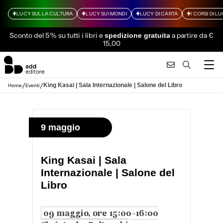
LUCY SULLA CULTURA
LUCY SUI MONDI
LUCY DI CARTA
I CORSI DI L
Sconto del 5% su tutti i libri
e
a partire da €
spedizione gratuita
15,00
/
/
King Kasai | Sala Internazionale | Salone del Libro
Home
Eventi
9 maggio
King Kasai | Sala
Internazionale | Salone del
Libro
09 maggio, ore 15:00-16:00