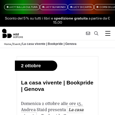
LUCY SULLA CULTURA
LUCY SUI MONDI
LUCY DI CARTA
I CORSI DI L
Sconto del 5% su tutti i libri
e
a partire da €
spedizione gratuita
15,00
/
/
La casa vivente | Bookpride | Genova
Home
Eventi
2 ottobre
La casa vivente | Bookpride
| Genova
Domenica 2 ottobre alle ore 13,
Andrea Staid presenta
La casa