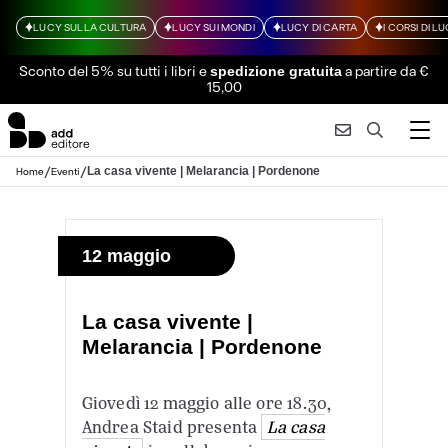
LUCY SULLA CULTURA
LUCY SUI MONDI
LUCY DI CARTA
I CORSI DI L
Sconto del 5% su tutti i libri
e
a partire da €
spedizione gratuita
15,00
/
/
La casa vivente | Melarancia | Pordenone
Home
Eventi
12 maggio
La casa vivente |
Melarancia | Pordenone
Giovedì 12 maggio alle ore 18.30,
Andrea Staid presenta
La casa