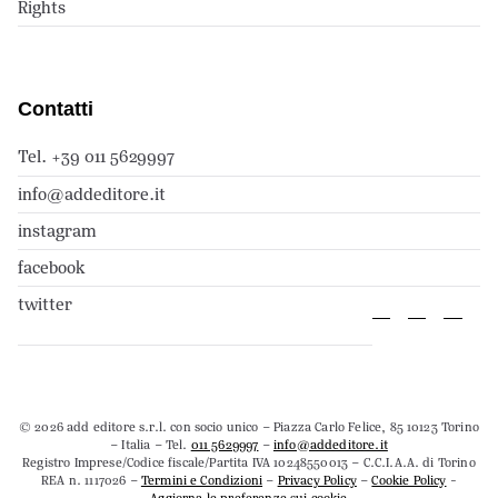
Rights
Contatti
Tel. +39 011 5629997
info@addeditore.it
instagram
facebook
twitter
© 2026 add editore s.r.l. con socio unico – Piazza Carlo Felice, 85 10123 Torino
– Italia – Tel.
011 5629997
–
info@addeditore.it
Registro Imprese/Codice fiscale/Partita IVA 10248550013 – C.C.I.A.A. di Torino
REA n. 1117026 –
Termini e Condizioni
–
Privacy Policy
–
Cookie Policy
-
Aggiorna le preferenze sui cookie