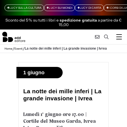
LUCY SULLA CULTURA
LUCY SUI MONDI
LUCY DI CARTA
I CORSI DI L
Sconto del 5% su tutti i libri
e
a partire da €
spedizione gratuita
15,00
/
/
La notte dei mille inferi | La grande invasione | Ivrea
Home
Eventi
1 giugno
La notte dei mille inferi | La
grande invasione | Ivrea
Lunedì 1° giugno ore 17.00 |
Cortile del Museo Garda, Ivrea