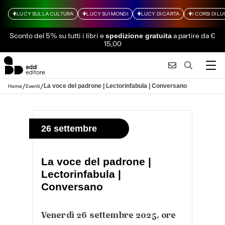
LUCY SULLA CULTURA
LUCY SUI MONDI
LUCY DI CARTA
I CORSI DI L
Sconto del 5% su tutti i libri
e
a partire da €
spedizione gratuita
15,00
/
/
La voce del padrone | Lectorinfabula | Conversano
Home
Eventi
26 settembre
La voce del padrone |
Lectorinfabula |
Conversano
Venerdì 26 settembre 2025, ore