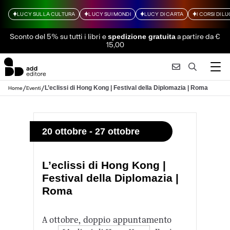
LUCY SULLA CULTURA
LUCY SUI MONDI
LUCY DI CARTA
I CORSI DI L
Sconto del 5% su tutti i libri
e
a partire da €
spedizione gratuita
15,00
/
/
L’eclissi di Hong Kong | Festival della Diplomazia | Roma
Home
Eventi
20 ottobre - 27 ottobre
L’eclissi di Hong Kong |
Festival della Diplomazia |
Roma
A ottobre, doppio appuntamento