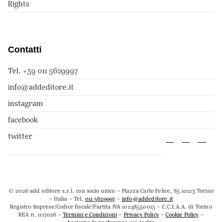
Rights
Contatti
Tel. +39 011 5629997
info@addeditore.it
instagram
facebook
twitter
© 2026 add editore s.r.l. con socio unico – Piazza Carlo Felice, 85 10123 Torino
– Italia – Tel.
011 5629997
–
info@addeditore.it
Registro Imprese/Codice fiscale/Partita IVA 10248550013 – C.C.I.A.A. di Torino
REA n. 1117026 –
Termini e Condizioni
–
Privacy Policy
–
Cookie Policy
-