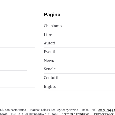
Pagine
Chi siamo
Libri
Autori
Eventi
News
Scuole
Contatti
Rights
.l. con socio unico – Piazza Carlo Felice, 85 10123 Torino – Italia – Tel.
011 562999
50013 – C.C.I.A.A. di Torino REA n. 1117026 –
Termini e Condizioni
–
Privacy Policy