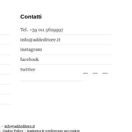
Contatti
Tel. +39 011 5629997
info@addeditore.it
instagram
facebook
twitter
7
–
info@addeditore.it
–
Cookie Policy
-
Aggiorna le preferenze sui cookie