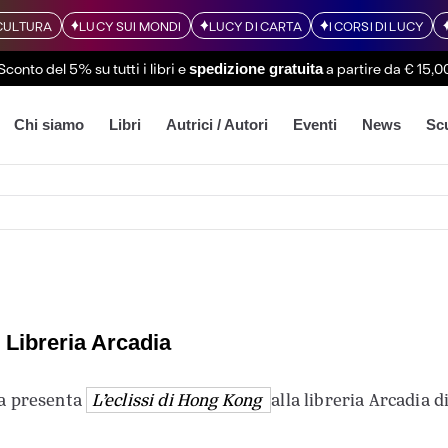
CULTURA
LUCY SUI MONDI
LUCY DI CARTA
I CORSI DI LUCY
Sconto del 5% su tutti i libri
e
a partire da € 15,0
spedizione gratuita
Chi siamo
Libri
Autrici / Autori
Eventi
News
Sc
 Libreria Arcadia
ala presenta
L’eclissi di Hong Kong
alla libreria Arcadia d