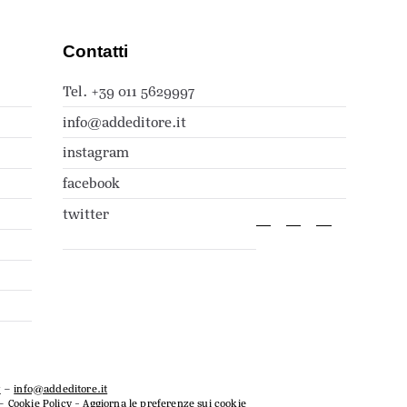
Contatti
Tel. +39 011 5629997
info@addeditore.it
instagram
facebook
twitter
7
–
info@addeditore.it
–
Cookie Policy
-
Aggiorna le preferenze sui cookie