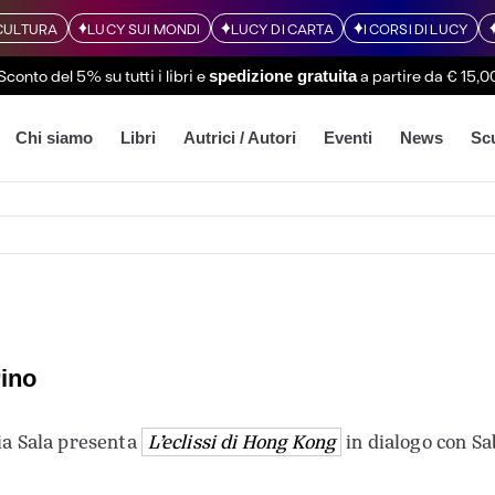
CULTURA
LUCY SUI MONDI
LUCY DI CARTA
I CORSI DI LUCY
Sconto del 5% su tutti i libri
e
a partire da € 15,0
spedizione gratuita
Chi siamo
Libri
Autrici / Autori
Eventi
News
Sc
rino
ria Sala presenta
L’eclissi di Hong Kong
in dialogo con Sa