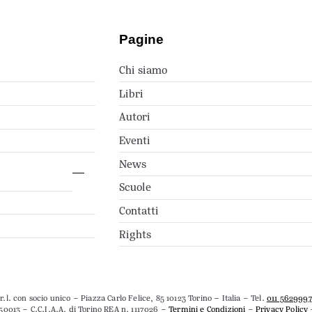
Pagine
Chi siamo
Libri
Autori
Eventi
News
Scuole
Contatti
Rights
.l. con socio unico – Piazza Carlo Felice, 85 10123 Torino – Italia – Tel.
011 562999
50013 – C.C.I.A.A. di Torino REA n. 1117026 –
Termini e Condizioni
–
Privacy Policy