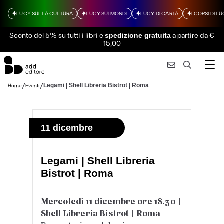
LUCY SULLA CULTURA
LUCY SUI MONDI
LUCY DI CARTA
I CORSI DI L
Sconto del 5% su tutti i libri
e
a partire da €
spedizione gratuita
15,00
/
/
Legami | Shell Libreria Bistrot | Roma
Home
Eventi
11 dicembre
Legami | Shell Libreria
Bistrot | Roma
Mercoledì 11 dicembre ore 18.30 |
Shell Libreria Bistrot | Roma