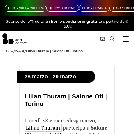
LUCY SULLA CULTURA
LUCY SUI MONDI
LUCY DI CARTA
I CORSI DI L
Sconto del 5% su tutti i libri
e
a partire da €
spedizione gratuita
15,00
/
/
Lilian Thuram | Salone Off | Torino
Home
Eventi
28 marzo - 29 marzo
Lilian Thuram | Salone Off |
Torino
Lunedì 28 e martedì 29 marzo,
Lilian Thuram
partecipa a
Salone