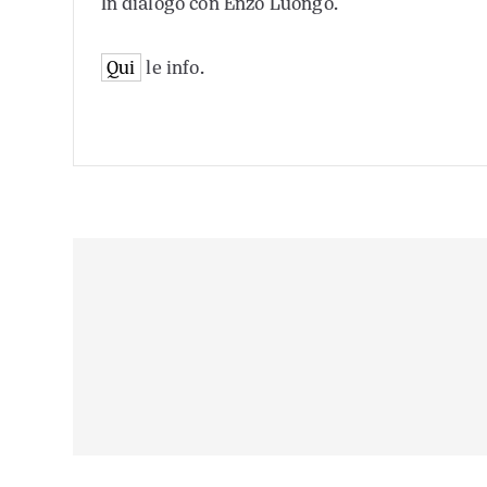
In dialogo con Enzo Luongo.
Qui
le info.