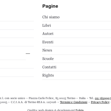
Pagine
Chi siamo
Libri
Autori
Eventi
News
Scuole
Contatti
Rights
.l. con socio unico – Piazza Carlo Felice, 85 10123 Torino – Italia – Tel.
011 562999
50013 – C.C.I.A.A. di Torino REA n. 1117026 –
Termini e Condizioni
–
Privacy Policy
Credits: web design & development
Foleia