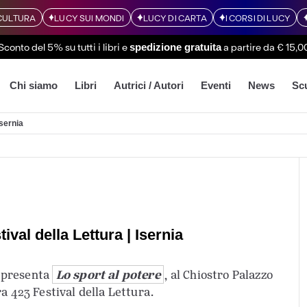
CULTURA
LUCY SUI MONDI
LUCY DI CARTA
I CORSI DI LUCY
Sconto del 5% su tutti i libri
e
a partire da € 15,0
spedizione gratuita
Chi siamo
Libri
Autrici / Autori
Eventi
News
Sc
Isernia
ival della Lettura | Isernia
o
Lo sport al potere
presenta
, al Chiostro Palazzo
ra 423 Festival della Lettura.