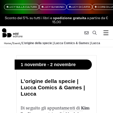
LUCY SULLA CULTURA
LUCY SUI MONDI
LUCY DI CARTA
I CORSI DI L
Sconto del 5% su tutti i libri
e
a partire da €
spedizione gratuita
15,00
/
/
L’origine della specie | Lucca Comics & Games | Lucca
Home
Eventi
1 novembre - 2 novembre
L’origine della specie |
Lucca Comics & Games |
Lucca
Di seguito gli appuntamenti di
Kim