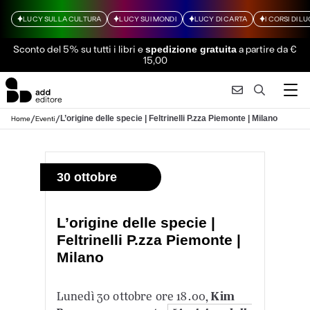
LUCY SULLA CULTURA
LUCY SUI MONDI
LUCY DI CARTA
I CORSI DI L
Sconto del 5% su tutti i libri
e
a partire da €
spedizione gratuita
15,00
/
/
L’origine delle specie | Feltrinelli P.zza Piemonte | Milano
Home
Eventi
30 ottobre
L’origine delle specie |
Feltrinelli P.zza Piemonte |
Milano
Lunedì 30 ottobre ore 18.00,
Kim