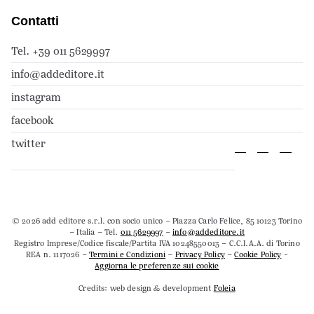
Contatti
Tel. +39 011 5629997
info@addeditore.it
instagram
facebook
twitter
© 2026 add editore s.r.l. con socio unico – Piazza Carlo Felice, 85 10123 Torino
– Italia – Tel.
011 5629997
–
info@addeditore.it
Registro Imprese/Codice fiscale/Partita IVA 10248550013 – C.C.I.A.A. di Torino
REA n. 1117026 –
Termini e Condizioni
–
Privacy Policy
–
Cookie Policy
-
Aggiorna le preferenze sui cookie
Credits: web design & development
Foleia