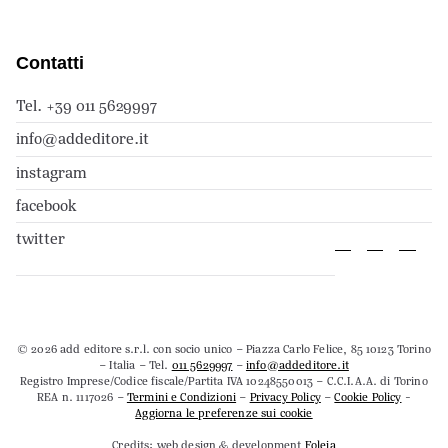
Contatti
Tel. +39 011 5629997
info@addeditore.it
instagram
facebook
twitter
© 2026 add editore s.r.l. con socio unico – Piazza Carlo Felice, 85 10123 Torino
– Italia – Tel.
011 5629997
–
info@addeditore.it
Registro Imprese/Codice fiscale/Partita IVA 10248550013 – C.C.I.A.A. di Torino
REA n. 1117026 –
Termini e Condizioni
–
Privacy Policy
–
Cookie Policy
-
Aggiorna le preferenze sui cookie
Credits: web design & development
Foleia