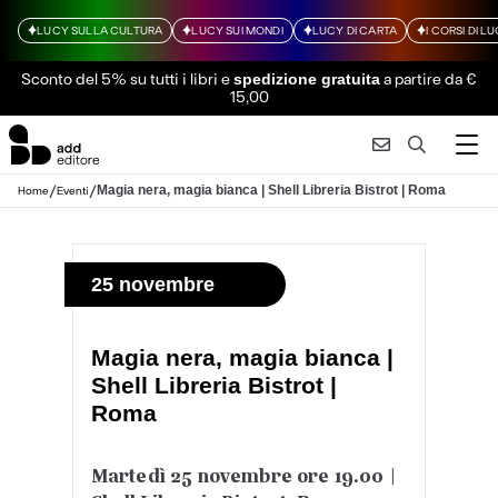
LUCY SULLA CULTURA
LUCY SUI MONDI
LUCY DI CARTA
I CORSI DI L
Sconto del 5% su tutti i libri
e
a partire da €
spedizione gratuita
15,00
/
/
Magia nera, magia bianca | Shell Libreria Bistrot | Roma
Home
Eventi
25 novembre
Magia nera, magia bianca |
Shell Libreria Bistrot |
Roma
Martedì 25 novembre ore 19.00 |