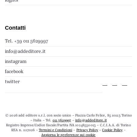
Contatti
Tel. +39 011 5629997
info@addeditore.it
instagram
facebook
twitter
© 2026 add editore s.r.l. con socio unico – Piazza Carlo Felice, 85 10123 Torino
– Italia – Tel.
011 5629997
–
info@addeditore.it
Registro Imprese/Codice fiscale/Partita IVA 10248550013 – C.C.I.A.A. di Torino
REA n. 1117026 –
Termini e Condizioni
–
Privacy Policy
–
Cookie Policy
-
Aggiorna le preferenze sui cookie