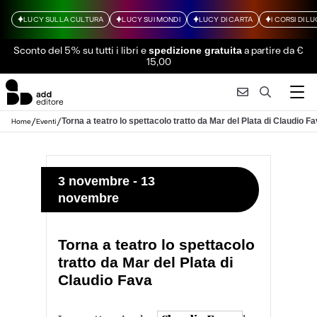
LUCY SULLA CULTURA
LUCY SUI MONDI
LUCY DI CARTA
I CORSI DI L
Sconto del 5% su tutti i libri
e
a partire da €
spedizione gratuita
15,00
/
/
Torna a teatro lo spettacolo tratto da Mar del Plata di Claudio F
Home
Eventi
3 novembre - 13
novembre
Torna a teatro lo spettacolo
tratto da Mar del Plata di
Claudio Fava