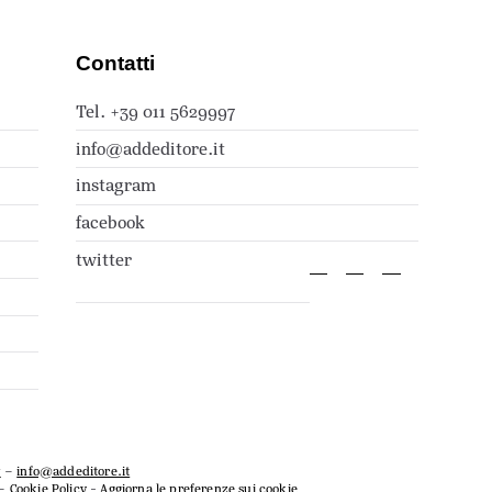
Contatti
Tel. +39 011 5629997
info@addeditore.it
instagram
facebook
twitter
7
–
info@addeditore.it
–
Cookie Policy
-
Aggiorna le preferenze sui cookie