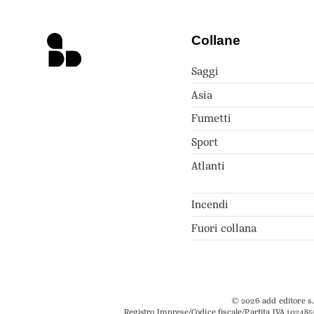
Collane
Saggi
Asia
Fumetti
Sport
Atlanti
Incendi
Fuori collana
© 2026 add editore s.r
Registro Imprese/Codice fiscale/Partita IVA 102485