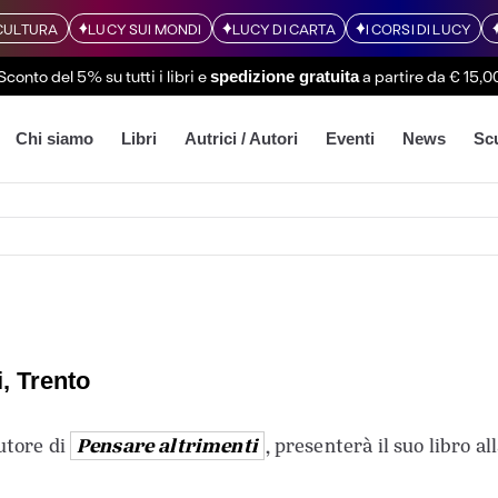
CULTURA
LUCY SUI MONDI
LUCY DI CARTA
I CORSI DI LUCY
Sconto del 5% su tutti i libri
e
a partire da € 15,0
spedizione gratuita
Chi siamo
Libri
Autrici / Autori
Eventi
News
Sc
, Trento
Pensare altrimenti
autore di
, presenterà il suo libro al