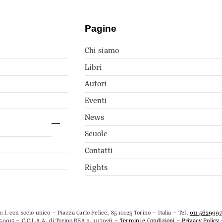
Pagine
Chi siamo
Libri
Autori
Eventi
News
Scuole
Contatti
Rights
.l. con socio unico – Piazza Carlo Felice, 85 10123 Torino – Italia – Tel.
011 562999
50013 – C.C.I.A.A. di Torino REA n. 1117026 –
Termini e Condizioni
–
Privacy Policy