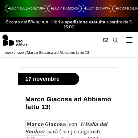
LUCY SULLA CULTURA
LUCY SUI MONDI
LUCY DI CARTA
I CORSI DI L
Sconto del 5% su tutti i libri
e
a partire da €
spedizione gratuita
15,00
/
/
Marco Giacosa ad Abbiamo fatto 13!
Home
Eventi
17 novembre
Marco Giacosa ad Abbiamo
fatto 13!
Marco Giacosa
con
L’Italia dei
Sindaci
sarà fra i protagonisti