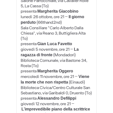
Salone Parrocchiale, via Cavalier Rolle
5, La Cassa (To)
presenta
Margherita Giacobino
lunedì 26 ottobre, ore 21
–
Il giorno
(66thand2nd)
perduto
Sala Consiliare “Carlo Alberto Dalla
Chiesa”, via Reano 3, Buttigliera Alta
(To)
presenta
Gian Luca Favetto
giovedì 5 novembre, ore 21
–
La
(Mondadori)
ragazza di fronte
Biblioteca Comunale, via Bastone 34,
Rosta (To)
presenta
Margherita Oggero
mercoledì 11 novembre, ore 21
–
Viene
(Einaudi)
la morte che non rispetta
Biblioteca Civica/Centro Culturale San
Sebastiano, via Garibaldi 0, Druento (To)
presenta
Alessandro Defilippi
giovedì 12 novembre, ore 21
–
L’imprevedibile piano della scrittrice