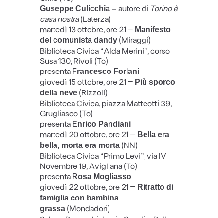
autore di
Torino è
Guseppe Culicchia –
casa nostra
(Laterza)
martedì 13 ottobre, ore 21
–
Manifesto
(Miraggi)
del comunista dandy
Biblioteca Civica “Alda Merini”, corso
Susa 130, Rivoli (To)
presenta
Francesco Forlani
giovedì 15 ottobre, ore 21
–
Più sporco
(Rizzoli)
della neve
Biblioteca Civica, piazza Matteotti 39,
Grugliasco (To)
presenta
Enrico Pandiani
martedì 20 ottobre, ore 21
–
Bella era
(NN)
bella, morta era morta
Biblioteca Civica “Primo Levi”, via IV
Novembre 19, Avigliana (To)
presenta
Rosa Mogliasso
giovedì 22 ottobre, ore 21
–
Ritratto di
famiglia con bambina
(Mondadori)
grassa