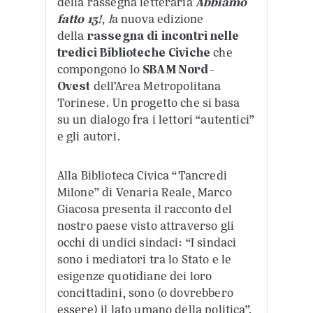
della rassegna letteraria
Abbiamo
fatto 13!
, l
a nuova edizione
della
rassegna di incontri nelle
tredici Biblioteche Civiche
che
compongono lo
SBAM Nord-
Ovest
dell’Area Metropolitana
Torinese. Un progetto che si basa
su un dialogo fra i lettori “autentici”
e gli autori.
Alla Biblioteca Civica “Tancredi
Milone” di Venaria Reale, Marco
Giacosa presenta il racconto del
nostro paese visto attraverso gli
occhi di undici sindaci: “I sindaci
sono i mediatori tra lo Stato e le
esigenze quotidiane dei loro
concittadini, sono (o dovrebbero
essere) il lato umano della politica”.