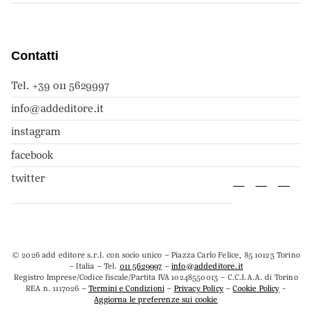
Contatti
Tel. +39 011 5629997
info@addeditore.it
instagram
facebook
twitter
© 2026 add editore s.r.l. con socio unico – Piazza Carlo Felice, 85 10123 Torino
– Italia – Tel.
011 5629997
–
info@addeditore.it
Registro Imprese/Codice fiscale/Partita IVA 10248550013 – C.C.I.A.A. di Torino
REA n. 1117026 –
Termini e Condizioni
–
Privacy Policy
–
Cookie Policy
-
Aggiorna le preferenze sui cookie