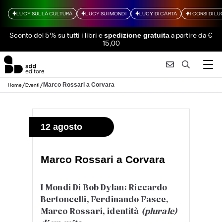
LUCY SULLA CULTURA
LUCY SUI MONDI
LUCY DI CARTA
I CORSI DI L
Sconto del 5% su tutti i libri
e
a partire da €
spedizione gratuita
15,00
/
/
Marco Rossari a Corvara
Home
Eventi
12 agosto
Marco Rossari a Corvara
I Mondi Di Bob Dylan: Riccardo
Bertoncelli, Ferdinando Fasce,
Marco Rossari, identità
(plurale)