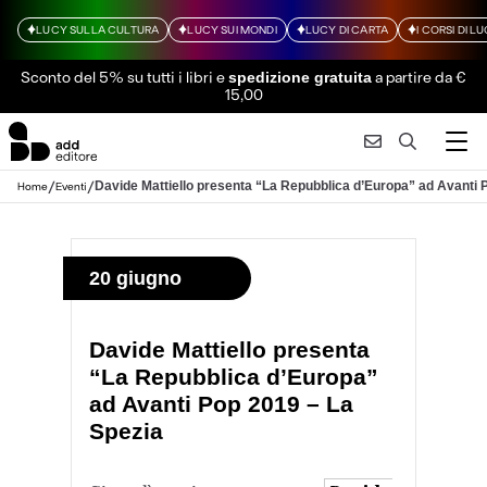
LUCY SULLA CULTURA
LUCY SUI MONDI
LUCY DI CARTA
I CORSI DI L
Sconto del 5% su tutti i libri
e
a partire da €
spedizione gratuita
15,00
/
/
Davide Mattiello presenta “La Repubblica d’Europa” ad Avanti 
Home
Eventi
20 giugno
Davide Mattiello presenta
“La Repubblica d’Europa”
ad Avanti Pop 2019 – La
Spezia