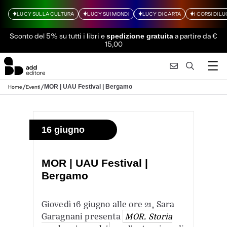
LUCY SULLA CULTURA
LUCY SUI MONDI
LUCY DI CARTA
I CORSI DI L
Sconto del 5% su tutti i libri
e
a partire da €
spedizione gratuita
15,00
/
/
MOR | UAU Festival | Bergamo
Home
Eventi
16 giugno
MOR | UAU Festival |
Bergamo
Giovedì 16 giugno alle ore 21, Sara
Garagnani presenta
MOR. Storia