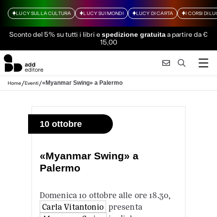
LUCY SULLA CULTURA
LUCY SUI MONDI
LUCY DI CARTA
I CORSI DI L
Sconto del 5% su tutti i libri
e
a partire da €
spedizione gratuita
15,00
/
/
«Myanmar Swing» a Palermo
Home
Eventi
10 ottobre
«Myanmar Swing» a
Palermo
Domenica 10 ottobre alle ore 18.30,
Carla Vitantonio
presenta