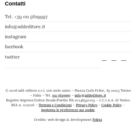
Contatti
Tel. +39 011 5629997
info@addeditore.it
instagram
facebook
twitter
© 2026 add editore s.r.l. con socio unico – Piazza Carlo Felice, 85 10123 Torino
– Italia – Tel.
011 5629997
–
info@addeditore.it
Registro Imprese/Codice fiscale/Partita IVA 10248550013 – C.C.I.A.A. di Torino
REA n. 1117026 –
Termini e Condizioni
–
Privacy Policy
–
Cookie Policy
-
Aggiorna le preferenze sui cookie
Credits: web design & development
Foleia