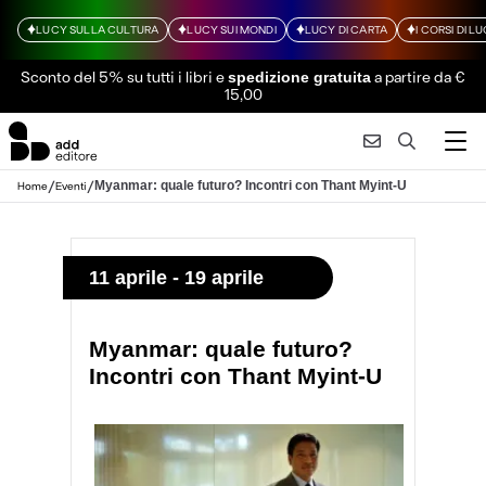
LUCY SULLA CULTURA
LUCY SUI MONDI
LUCY DI CARTA
I CORSI DI L
Sconto del 5% su tutti i libri
e
a partire da €
spedizione gratuita
15,00
/
/
Myanmar: quale futuro? Incontri con Thant Myint-U
Home
Eventi
11 aprile - 19 aprile
Myanmar: quale futuro?
Incontri con Thant Myint-U