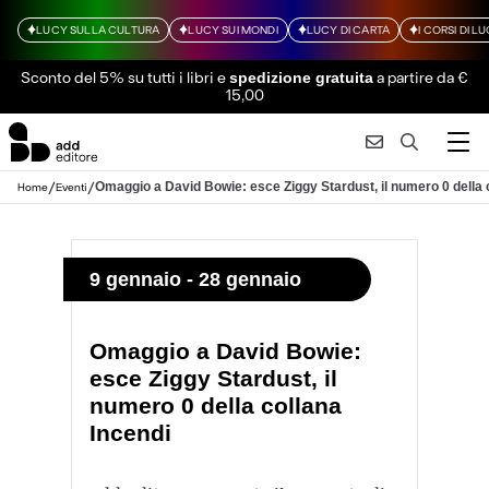
LUCY SULLA CULTURA
LUCY SUI MONDI
LUCY DI CARTA
I CORSI DI L
Sconto del 5% su tutti i libri
e
a partire da €
spedizione gratuita
15,00
/
/
Omaggio a David Bowie: esce Ziggy Stardust, il numero 0 della 
Home
Eventi
9 gennaio - 28 gennaio
Omaggio a David Bowie:
esce Ziggy Stardust, il
numero 0 della collana
Incendi