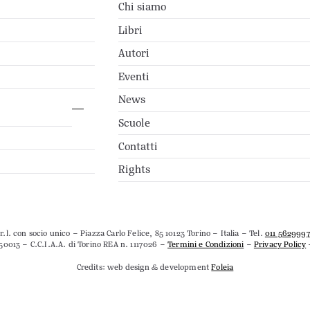
Chi siamo
Libri
Autori
Eventi
News
Scuole
Contatti
Rights
.l. con socio unico – Piazza Carlo Felice, 85 10123 Torino – Italia – Tel.
011 562999
50013 – C.C.I.A.A. di Torino REA n. 1117026 –
Termini e Condizioni
–
Privacy Policy
Credits: web design & development
Foleia