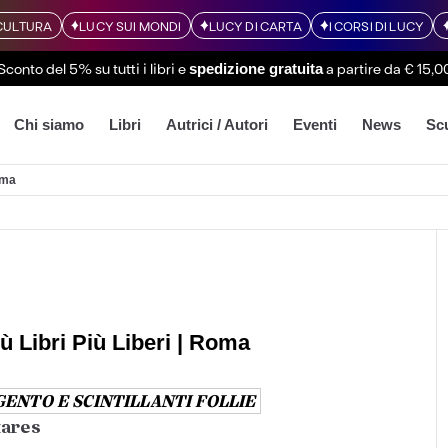
CULTURA
LUCY SUI MONDI
LUCY DI CARTA
I CORSI DI LUCY
Sconto del 5% su tutti i libri
e
a partire da € 15,0
spedizione gratuita
Chi siamo
Libri
Autrici / Autori
Eventi
News
Sc
Roma
Più Libri Più Liberi | Roma
GENTO E SCINTILLANTI FOLLIE
tares