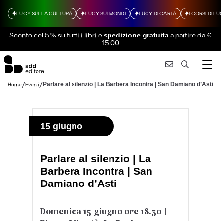
LUCY SULLA CULTURA
LUCY SUI MONDI
LUCY DI CARTA
I CORSI DI L
Sconto del 5% su tutti i libri
e
a partire da €
spedizione gratuita
15,00
/
/
Parlare al silenzio | La Barbera Incontra | San Damiano d’Asti
Home
Eventi
15 giugno
Parlare al silenzio | La
Barbera Incontra | San
Damiano d’Asti
Domenica 15 giugno ore 18.30 |