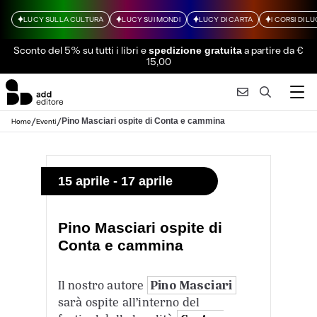
LUCY SULLA CULTURA
LUCY SUI MONDI
LUCY DI CARTA
I CORSI DI L
Sconto del 5% su tutti i libri
e
a partire da €
spedizione gratuita
15,00
/
/
Pino Masciari ospite di Conta e cammina
Home
Eventi
15 aprile - 17 aprile
Pino Masciari ospite di
Conta e cammina
Il nostro autore
Pino Masciari
sarà ospite all’interno del