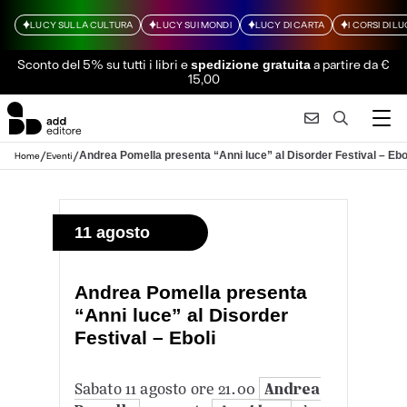
LUCY SULLA CULTURA
LUCY SUI MONDI
LUCY DI CARTA
I CORSI DI L
Sconto del 5% su tutti i libri
e
a partire da €
spedizione gratuita
15,00
/
/
Andrea Pomella presenta “Anni luce” al Disorder Festival – Ebo
Home
Eventi
11 agosto
Andrea Pomella presenta
“Anni luce” al Disorder
Festival – Eboli
Sabato 11 agosto ore 21.00
Andrea