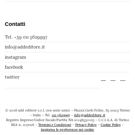
Contatti
Tel. +39 011 5629997
info@addeditore.it
instagram
facebook
twitter
© 2026 add editore s.r.l. con socio unico – Piazza Carlo Felice, 85 10123 Torino
– Italia – Tel.
011 5629997
–
info@addeditore.it
Registro Imprese/Codice fiscale/Partita IVA 10248550013 – C.C.I.A.A. di Torino
REA n. 1117026 –
Termini e Condizioni
–
Privacy Policy
–
Cookie Policy
-
Aggiorna le preferenze sui cookie