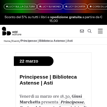
LUCY SULLA CULTURA
LUCY SUI MONDI
LUCY DI CARTA
I CORSI DI L
Sconto del 5% su tutti i libri
e
a partire da €
spedizione gratuita
15,00
/
/
Principesse | Biblioteca Astense | Asti
Home
Eventi
22 marzo
Principesse | Biblioteca
Astense | Asti
Venerdì 22 marzo ore 18.30,
Giusi
Marchetta
presenta
Principesse.