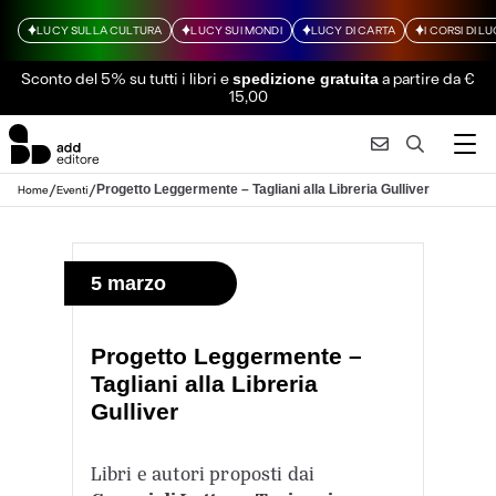
LUCY SULLA CULTURA
LUCY SUI MONDI
LUCY DI CARTA
I CORSI DI L
Sconto del 5% su tutti i libri
e
a partire da €
spedizione gratuita
15,00
/
/
Progetto Leggermente – Tagliani alla Libreria Gulliver
Home
Eventi
5 marzo
Progetto Leggermente –
Tagliani alla Libreria
Gulliver
Libri e autori proposti dai