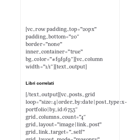
[vc_row padding_top=”20px”
padding_bottom=”20″
border=”none”
inner_container=”true”
bg_color=”#f9f9f9″][vc_column
width=”1/1″][text_output]
Libri correlati
[/text_output][vc_posts_grid
loop=”size:4|order_by:date|post_type:x-
portfolio|by_id:6753″
grid_columns_count=”4″
grid_layout=”image|link_post”
grid_link_target=”_self”
grid_layout_mode=”masonry”