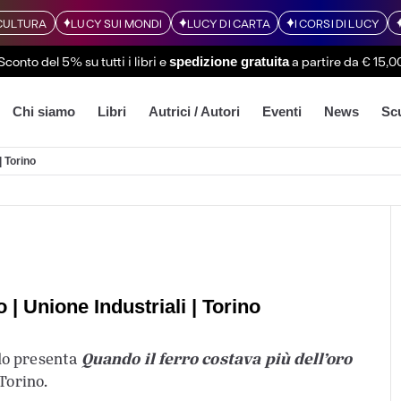
CULTURA
LUCY SUI MONDI
LUCY DI CARTA
I CORSI DI LUCY
Sconto del 5% su tutti i libri
e
a partire da € 15,0
spedizione gratuita
Chi siamo
Libri
Autrici / Autori
Eventi
News
Sc
| Torino
 | Unione Industriali | Torino
Quando il ferro costava più dell’oro
do presenta
 Torino.