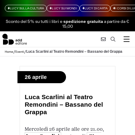
LUCY SULLA CULTURA
LUCY SUI MONDI
LUCY DI CARTA
I CORSI DI L
Sconto del 5% su tutti i libri
e
a partire da €
spedizione gratuita
15,00
/
/
Luca Scarlini al Teatro Remondini – Bassano del Grappa
Home
Eventi
26 aprile
Luca Scarlini al Teatro
Remondini – Bassano del
Grappa
Mercoledì 26 aprile alle ore 21.00,