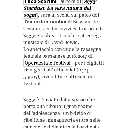
Luca Scarlini
, autore di
Ziggy
Stardust. La vera natura dei
sogni
, sarà in scena sul palco del
Teatro Remondini
di Bassano del
Grappa, per far rivivere la storia di
Ziggy Stardust, il celebre alter-ego
musicale di David Bowie.
Lo spettacolo conclude la rassegna
teatrale bassanese 2016/2017 di
Operaestate Festival
, per i biglietti
rivolgersi all’ ufficio Iat (0424
519917), rivenditore ufficiale del
Festival.
Ziggy è l’inviato dallo spazio che
porta alla ribalta il gran reame
dell’adolescenza: un brivido di
ribellione immaginaria entra nelle
camerette della piccola borghesia,