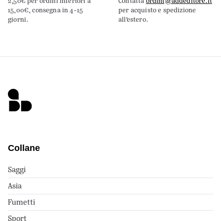
2,50€ per ordini inferiori a
Contatta
ordini@addeditore.it
15,00€, consegna in 4-15
per acquisto e spedizione
giorni.
all’estero.
Collane
Saggi
Asia
Fumetti
Sport