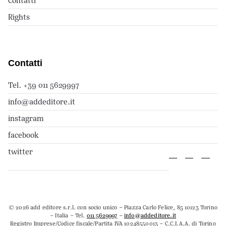
Contatti
Rights
Contatti
Tel. +39 011 5629997
info@addeditore.it
instagram
facebook
twitter
© 2026 add editore s.r.l. con socio unico – Piazza Carlo Felice, 85 10123 Torino
– Italia – Tel.
011 5629997
–
info@addeditore.it
Registro Imprese/Codice fiscale/Partita IVA 10248550013 – C.C.I.A.A. di Torino