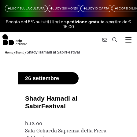
LUCY SULLA CULTURA
LUCY SUI MONDI
LUCY DI CARTA
I CORSI DI L
Sconto del 5% su tutti i libri
e
a partire da €
spedizione gratuita
15,00
/
/
Shady Hamadi al SabirFestival
Home
Eventi
26 settembre
Shady Hamadi al
SabirFestival
h.12.00
Sala Goliarda Sapienza della Fiera