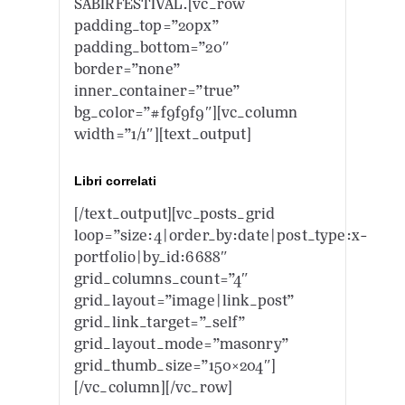
SABIRFESTIVAL.[vc_row
padding_top=”20px”
padding_bottom=”20″
border=”none”
inner_container=”true”
bg_color=”#f9f9f9″][vc_column
width=”1/1″][text_output]
Libri correlati
[/text_output][vc_posts_grid
loop=”size:4|order_by:date|post_type:x-
portfolio|by_id:6688″
grid_columns_count=”4″
grid_layout=”image|link_post”
grid_link_target=”_self”
grid_layout_mode=”masonry”
grid_thumb_size=”150×204″]
[/vc_column][/vc_row]